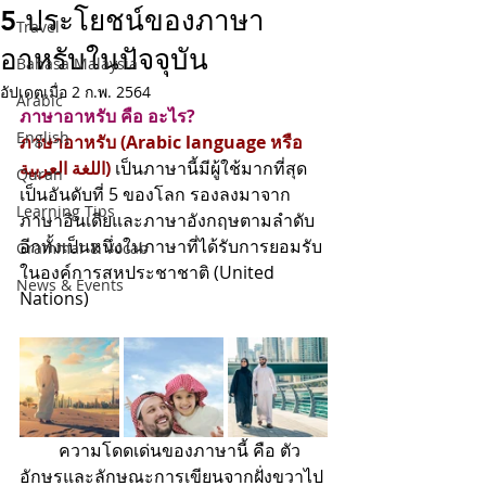
5 ประโยชน์ของภาษา
Travel
อาหรับในปัจจุบัน
Bahasa Malaysia
อัปเดตเมื่อ
2 ก.พ. 2564
Arabic
ภาษาอาหรับ คือ อะไร?
English
ภาษาอาหรับ (Arabic language หรือ 
اللغة العربية)
 เป็นภาษานี้มีผู้ใช้มากที่สุด
Quran
เป็นอันดับที่ 5 ของโลก รองลงมาจาก
Learning Tips
ภาษาอินเดียและภาษาอังกฤษตามลำดับ 
อีกทั้งเป็นหนึ่งในภาษาที่ได้รับการยอมรับ
Grammar & Vocab
ในองค์การสหประชาชาติ (United 
News & Events
Nations)
         ความโดดเด่นของภาษานี้ คือ 
ตัว
อักษรและลักษณะการเขียนจากฝั่งขวาไป