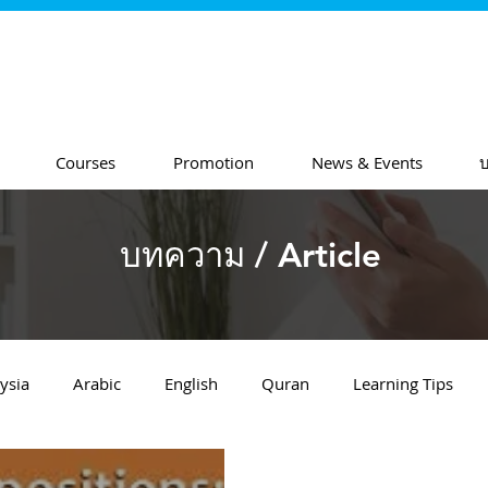
Courses
Promotion
News & Events
บ
บทความ / Article
ysia
Arabic
English
Quran
Learning Tips