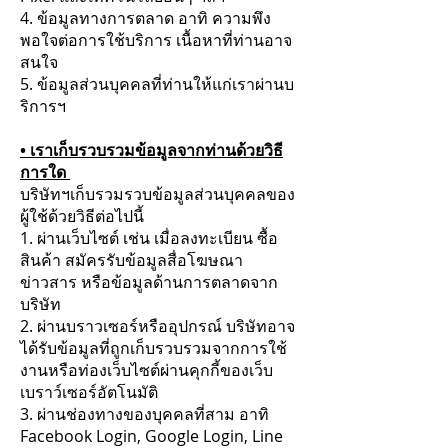
4. ข้อมูลทางการตลาด อาทิ ความพึง
พอใจต่อการใช้บริการ เนื้อหาที่ท่านอาจ
สนใจ
5. ข้อมูลส่วนบุคคลที่ท่านให้แก่เราผ่านบ
ริการฯ
• เราเก็บรวบรวมข้อมูลจากท่านด้วยวิธี
การใด
บริษัทฯเก็บรวมรวบข้อมูลส่วนบุคคลของ
ผู้ใช้ด้วยวิธีต่อไปนี้
1. ผ่านเว็บไซต์ เช่น เมื่อลงทะเบียน ซื้อ
สินค้า สมัครรับข้อมูลสื่อโฆษณา
ข่าวสาร หรือข้อมูลด้านการตลาดจาก
บริษัท
2. ผ่านบราวเซอร์หรืออุปกรณ์ บริษัทอาจ
ได้รับข้อมูลที่ถูกเก็บรวบรวมจากการใช้
งานหรือท่องเว็บไซต์ผ่านคุกกี้ของเว็บ
เบราว์เซอร์อัตโนมัติ
3. ผ่านช่องทางของบุคคลที่สาม อาทิ
Facebook Login, Google Login, Line