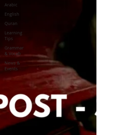
Arabic
English
Quran
Learning
Tips
Grammar
& Vocab
News &
Events